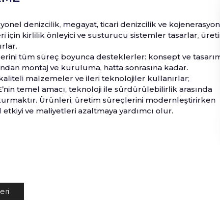
onel denizcilik, megayat, ticari denizcilik ve kojenerasyon
i için kirlilik önleyici ve susturucu sistemler tasarlar, üreti
rlar.
lerini tüm süreç boyunca desteklerler: konsept ve tasarı
ndan montaj ve kuruluma, hatta sonrasına kadar.
aliteli malzemeler ve ileri teknolojiler kullanırlar;
E
’nin temel amacı, teknoloji ile sürdürülebilirlik arasında
rmaktır. Ürünleri, üretim süreçlerini modernleştirirken
 etkiyi ve maliyetleri azaltmaya yardımcı olur.
eri