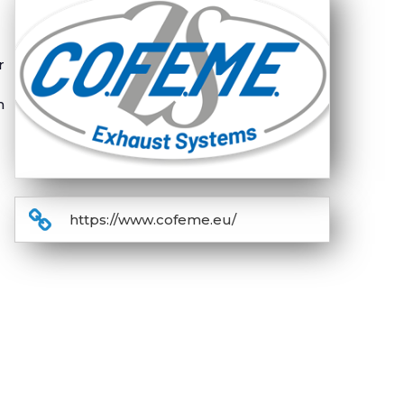
r
m
https://www.cofeme.eu/