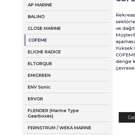
AP MARINE
Rekreasy
BALINO
sektörler
ve dağıtı
CLOSE MARINE
Müşteri
COFEME
aşaması
Yüksek k
ELICHE RADICE
COFEM
denge ku
ELTORQUE
çevresel
EMIGREEN
ENV Sonic
ERVOR
FLENDER (Marine Type
Gearboxes)
Gal
FERNSTRUM / WEKA MARINE