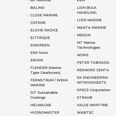
BALINO
LION BULK
HANDLING
CLOSE MARINE
LYEN MARINE
COFEME
MANTA MARINE
ELICHE RADICE
MESON
ELTORQUE
MT Marine
EMIGREEN
Technologies
ENV Sonic
NORIS
ERVOR
PETER TABOADA
FLENDER (Marine
REXNORD CENTA
Type Gearboxes)
SK ENGINEERING
FERNSTRUM / WEKA
NITROGENSETS
MARINE
SPECS Corporation
GIT Sustainable
Coatings
STRAUB
HELMACAB
VALUE MARITIME
HYDROMASTER
WABTEC